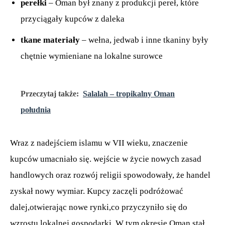
perełki
– Oman był znany z produkcji pereł, które
przyciągały kupców z daleka
tkane materiały
– wełna, jedwab i inne tkaniny były
chętnie wymieniane na lokalne surowce
Przeczytaj także:
Salalah – tropikalny Oman
południa
Wraz z nadejściem islamu w VII wieku, znaczenie
kupców umacniało się. wejście w życie nowych zasad
handlowych oraz rozwój religii spowodowały, że handel
zyskał nowy wymiar. Kupcy zaczęli podróżować
dalej,otwierając nowe rynki,co przyczyniło się do
wzrostu lokalnej gospodarki. W tym okresie Oman stał